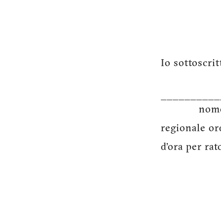
Vio
D
Io sottoscr
nome e
___________
nome e c
regionale or
d’ora per rat
I
_________