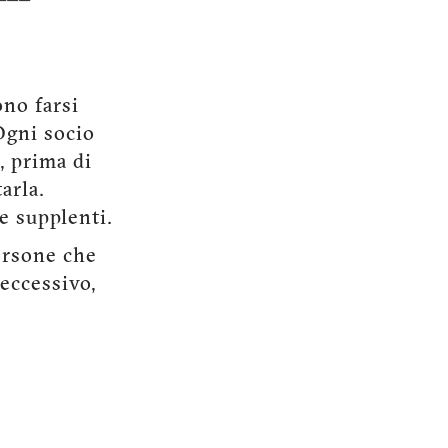
ono farsi
Ogni socio
, prima di
arla.
e supplenti.
ersone che
eccessivo,