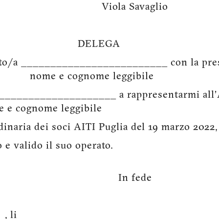
la Savaglio
ELEGA
itto/a _________________________ con la pre
 cognome leggibile
___________________ a rappresentarmi all
ognome leggibile
dinaria dei soci AITI Puglia del 19 marzo 2022
o e valido il suo operato.
n fede
__, li________ ______________________