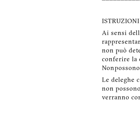
ISTRUZION
Ai sensi del
rappresentar
non può dete
conferire la 
Non possono 
Le deleghe c
non possono
verranno con