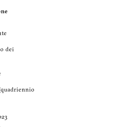
one
nte
io dei
e
 (quadriennio
23
a