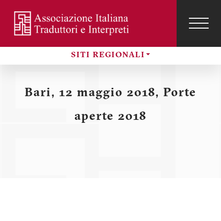
Salta
al
contenuto
TOG
NAVI
Menu
principale
SITI REGIONALI
profilo
Sezioni
utente
Bari, 12 maggio 2018, Porte
aperte 2018