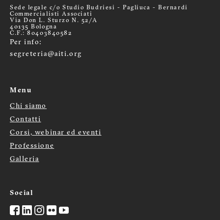
Sede legale c/o Studio Budriesi - Pagliuca - Bernardi
Commercialisti Associati
Via Don L. Sturzo N. 52/A
40135 Bologna
C.F.: 80403840582
Per info:
segreteria@aiti.org
Menu
Chi siamo
Menù
Contatti
Corsi, webinar ed eventi
footer
Professione
Galleria
Social