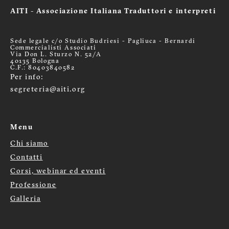
AITI - Associazione Italiana Traduttori e interpreti
Sede legale c/o Studio Budriesi - Pagliuca - Bernardi
Commercialisti Associati
Via Don L. Sturzo N. 52/A
40135 Bologna
C.F.: 80403840582
Per info:
segreteria@aiti.org
Menu
Chi siamo
Menù
Contatti
Corsi, webinar ed eventi
footer
Professione
Galleria