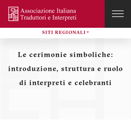
Salta
al
contenuto
TOG
NAVI
Menu
principale
SITI REGIONALI
profilo
Sezioni
utente
Le cerimonie simboliche:
introduzione, struttura e ruolo
di interpreti e celebranti