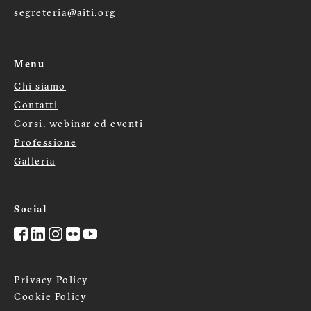
segreteria@aiti.org
Menu
Chi siamo
Menù
Contatti
Corsi, webinar ed eventi
footer
Professione
Galleria
Social
Privacy Policy
Cookie Policy