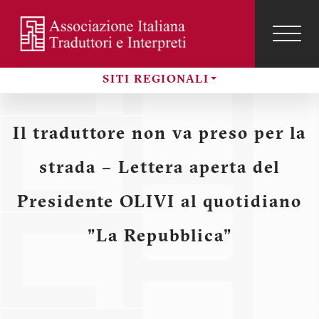
Salta
al
contenuto
TOG
NAVI
Menu
principale
SITI REGIONALI
profilo
Sezioni
utente
Il traduttore non va preso per la
strada – Lettera aperta del
Presidente OLIVI al quotidiano
"La Repubblica"