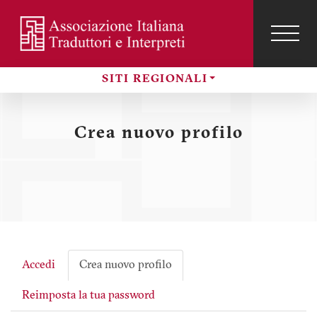
Salta
al
contenuto
TOG
NAVI
Menu
principale
SITI REGIONALI
profilo
Sezioni
utente
Crea nuovo profilo
Accedi
Crea nuovo profilo
Schede
Reimposta la tua password
primarie