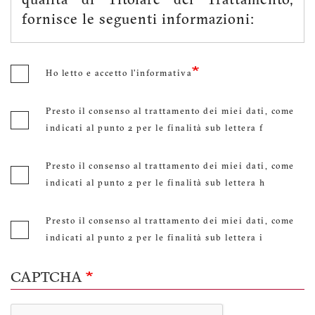
qualità di Titolare del Trattamento,
fornisce le seguenti informazioni:
1. TITOLARE DEL TRATTAMENTO E
Ho letto e accetto l'informativa
RESPONSABILE DELLA PROTEZIONE
DEI DATI (DPO)
Presto il consenso al trattamento dei miei dati, come
indicati al punto 2 per le finalità sub lettera f
Il Titolare del trattamento è AITI -
Associazione Italiana Traduttori e
Presto il consenso al trattamento dei miei dati, come
Interpreti, con sede legale in via Don
indicati al punto 2 per le finalità sub lettera h
Luigi Sturzo N. 52/A, 40135 Bologna
(BO), (C.F.: 80403840582). Indirizzo
Presto il consenso al trattamento dei miei dati, come
email del Titolare:
privacy@aiti.org
indicati al punto 2 per le finalità sub lettera i
Il Titolare del trattamento, ai sensi
CAPTCHA
dell'art. 37 del Regolamento UE
679/2016, ha designato quale