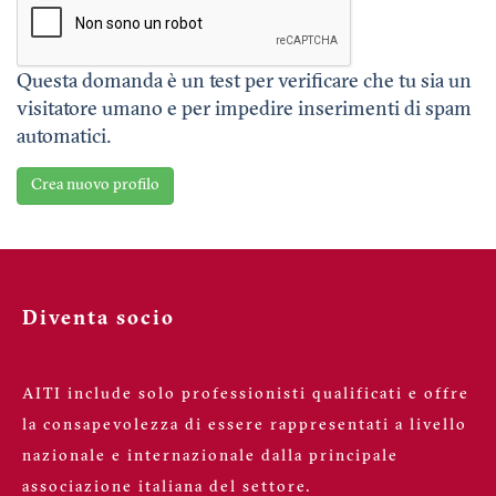
Responsabile della protezione dei dati
(anche RPD o DPO) IVIQUESSE Srl SB,
con sede in Via Bastia Vecchia n. 26,
Questa domanda è un test per verificare che tu sia un
Castelfranco Veneto (TV), P.Iva
visitatore umano e per impedire inserimenti di spam
automatici.
03605440266. Il Responsabile della
protezione dei dati può essere
Crea nuovo profilo
contattato al seguente indirizzo e-mail
dpo@scuadra.it
o a mezzo po-
sta/raccomandata indirizzata a AITI
Associazione Italiana Traduttori e
Diventa socio
Interpreti, con sede legale in via Don
Luigi Sturzo N. 52/A, 40135 Bologna
(BO), in persona del Responsabile della
AITI include solo professionisti qualificati e offre
Protezione dei dati.
la consapevolezza di essere rappresentati a livello
nazionale e internazionale dalla principale
associazione italiana del settore.