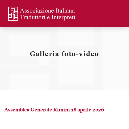
Skip
to
main
Menu
content
profilo
utente
Galleria foto-video
Assemblea Generale Rimini 18 aprile 2026