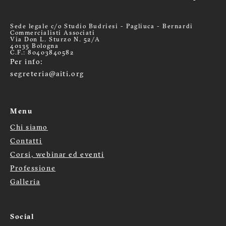
Sede legale c/o Studio Budriesi - Pagliuca - Bernardi
Commercialisti Associati
Via Don L. Sturzo N. 52/A
40135 Bologna
C.F.: 80403840582
Per info:
segreteria@aiti.org
Menu
Chi siamo
Menù
Contatti
Corsi, webinar ed eventi
footer
Professione
Galleria
Social