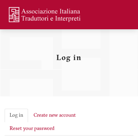
Skip
to
main
Menu
content
profilo
utente
Log in
Log in
Create new account
Primary
Reset your password
tabs