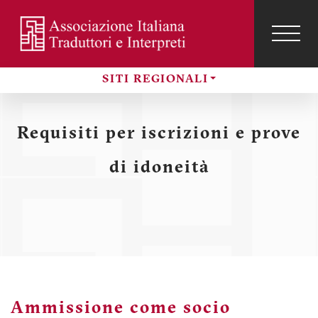
Salta
al
contenuto
TOG
NAVI
Menu
principale
profilo
SITI REGIONALI
utente
Sezioni
Requisiti per iscrizioni e prove
di idoneità
Ammissione come socio