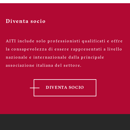
Hai un’ esperienza professionale documentabile,
Diventa socio
ESCLUSIVAMENTE in quella determinata
qualifica, pari alla metà di quanto richiesto per
diventare socio ordinario? Per calcolarla scarica il
AITI include solo professionisti qualificati e offre
tool e inserisci la documentazione che hai a
la consapevolezza di essere rappresentati a livello
disposizione
nazionale e internazionale dalla principale
associazione italiana del settore.
Non ho esperienze documentabili
DIVENTA SOCIO