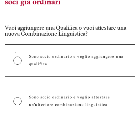
soci già ordinari
Hai un’esperienza professionale documentabile di
almeno 24 mesi, così come definita dal
Regolamento Ammissioni? Per calcolarla scarica il
Vuoi aggiungere una Qualifica o vuoi attestare una
tool e inserisci la documentazione che hai a
nuova Combinazione Linguistica?
disposizione.
Sono socio ordinario e voglio aggiungere una
qualifica
Non ho esperienza professionale o ho esperienza
professionale inferiore ai 24 mesi
Sono socio ordinario e voglio attestare
un’ulteriore combinazione linguistica
Quale Esperienza puoi dimostrare?